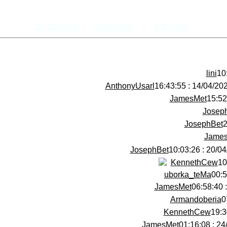
נושא חדש
הוסף תגובה
חזרה לפורום
lini
AnthonyUsarl
14/04/2025 : 16:43
JamesMet
Josep
JosephBet
Jame
JosephBet
20/04/2025
KennethCew
uborka_teMa
JamesMet
Armandoberia
KennethCew
JamesMet
24/04