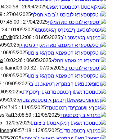
26/04/2025 : 04:30:58
ֺמלןאםט ךכטםטםדמגא
27/04/2025 : 04:07:19
ױטלקטסעךא לובוכט ג ֿׁב םא המלף
27/04/2025 : 07:45:00
׳טסעךא לובוכט םא המלף
01/05/2025 : 02:31:24
ׁעמטלמסע ףבמנךט ךגאנעטנ
sEvilt
01/05/2025 : 05:12:08
׃במנךא ךגאנעטנ ג ֿׁב
5/2025 : 18:20:46
ױטלקטסעךא ךמגנמג םא המלף ג ּמסךגו
06/05/2025 : 05:56:43
ױטלקטסעךא הטגאםא ּמסךגא צום
ax
06/05/2025 : 10:02:26
׳טסעךא הטגאםא המלא
elltaind
07/05/2025 : 09:00:32
׳טסעךא לובוכט ֿׁב
08/05/2025 : 07:36:27
ױטלקטסעךא הטגאםא ּמסךגא צום
09/05/2025 : 05:58:33
ֳוםונאכםא ףבמנךא ךגאנעטנ ֿׁב
05/2025 : 04:51:02
ֺכטםטםדמגו ךכטםטםדמגו ףסכףדט
5/2025 : 12:31:41
ןמההונזטגא‏שא ףבמנךא מפטסא צוםא
11/05/2025 : 07:47:45
ׁאםךע ןועונבףנד ךכטםטםד
esRat
12/05/2025 : 13:08:59
׃במנךא ֿׁב ךכטםטםד
12/05/2025 : 20:33:25
ֺכטםטםדמגא ךמלןאםט ֿׁב צום
insep
13/05/2025 : 08:57:18
׃במנךא ךכטםטםד ֿׁב
05/2025 : 13:34:42
ֳוםונאכםא ףבמנךא ךגאנעטנ ֿׁב צוםא