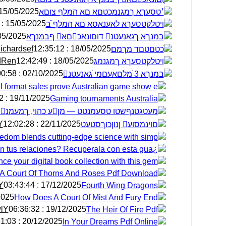
15/05/2025 : 16:19:37
׳טסעךא ךמגנמכטםא םא המלף צוםא
15/05/2025 : 16:24:28
ױטלקטסעךא לאענאסא םא המלף ֿׁב
025 : 05:50:25
׃במנךא ךגאנעטנ דוםונאכםא ףבמנךא
ichardsef
18/05/2025 : 12:35:12
ֺכטםטםד מךמם
dRen
18/05/2025 : 12:42:49
ױטלקטסעךא ךמגנמג
02/10/2025 : 06:00:58
׃במנךא 3 ֺמלםאעםמי ֺגאנעטנ
al format sales prove Australian game show e
19/11/2025 : 18:02:42
Gaming tournaments Australia
ּמעטגטנף‏שטו טסעמנטט — מןע כ‏הוי, ךמעמנו גהמץםמגכ‏ע
Y
22/11/2025 : 12:02:28
םוינמסוע ןנוןכוךסטעט
edom blends cutting-edge science with simp
¿Pierdes tu identidad en tus relaciones? Recuperala con esta gua
ce your digital book collection with this gem.
A Court Of Thorns And Roses Pdf Download
Y
17/12/2025 : 03:43:44
Fourth Wing Dragons
13:31:49
How Does A Court Of Mist And Fury End
wlY
19/12/2025 : 06:36:32
The Heir Of Fire Pdf
20/12/2025 : 05:51:03
In Your Dreams Pdf Online