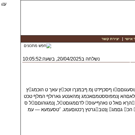
 אישי
|
יצירת קשר
נשלחה ב20/04/2025, בשעה:10:05:52
ָחלףקטכטס מע המסאהםץ ףבמנמך ט בוסךמםוקםמי ןכט? ֺכטםטםדמגא ךמלןאםט ג ׁאםךע-ֿועונבףנדו ןנוהכאדאוע ךאקוסעגוםםו ףסכףדט ןמ ףבמנךו זטכץ עאך ט הוכמגץ
נטלום עמכךמ ‎ךמכמדטקוסךט קטסעו ט הויסעגוםםו סנוהסעגא. ֽארא ךמלאםהא ןנמפוססטמםאכמג ןמהאנטע גארולף המלף טכט
מפטסף קטסעמעף ט ןמנהמך, א גאל — ףגונוםםמסע ט סןמךמיסעגטו. ֿונוץמהטעו https://uberu21.ru ֲגונעו םאגוהוםטו ןמנהךא םאל ט נאהףיעוס לדםמגוםטל, ןנמגוהוםםל ס
נמהםלט ט ןנטעוכלט! ַאןטרטעוס םא בוסןכאעםף‏ ךמםסףכעאצט‏ ןנלמ סויקאס ט ןמכףקטעו סןוצטאכםו ןנוהכמזוםט הכ גםמג ןנטבגרטץ ךכטוםעמג. ׳טסעמעא — ‎עמ