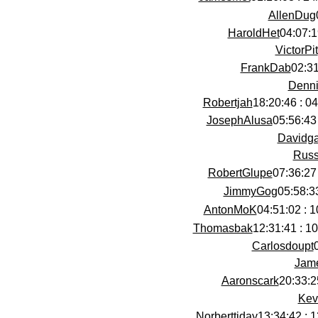
AllenDug
HaroldHet
VictorPit
FrankDab
Denni
Robertjah
04/0
JosephAlusa
Davidg
Russ
RobertGlupe
JimmyGog
AntonMoK
10/
Thomasbak
10/0
Carlosdoupt
Jam
Aaronscark
Kev
Norberttiday
13/