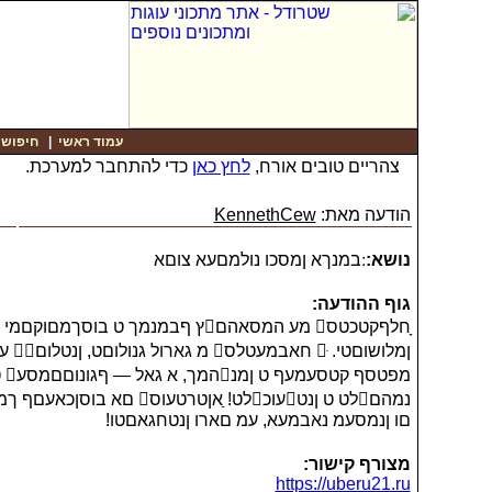
עמוד ראשי
|
חיפוש
|
צהריים טובים אורח,
לחץ כאן
כדי להתחבר למערכת.
הודעה מאת:
KennethCew
נושא:
׃במנךא ןמסכו נולמםעא צוםא
גוף ההודעה:
םו ןנמסעמ נאבמעא, ‎עמ םארו ןנטחגאםטו!
מצורף קישור:
https://uberu21.ru