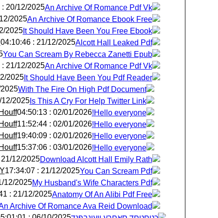
20/12/2025 : 15:44:40
An Archive Of Romance Pdf Vk
2025 : 23:04:36
An Archive Of Romance Ebook Free
25 : 03:00:45
It Should Have Been You Free Ebook
Y
21/12/2025 : 04:10:46
Alcott Hall Leaked Pdf
28
You Can Scream By Rebecca Zanetti Epub
21/12/2025 : 07:20:01
An Archive Of Romance Pdf Vk
25 : 12:08:49
It Should Have Been You Pdf Reader
: 06:06:35
With The Fire On High Pdf Document
/2025 : 07:42:10
Is This A Cry For Help Twitter Link
Houff
02/01/2026 : 04:50:13
Hello everyone!
Houff
02/01/2026 : 11:52:44
Hello everyone!
Houff
02/01/2026 : 19:40:09
Hello everyone!
Houff
03/01/2026 : 15:37:06
Hello everyone!
21/12/2025 : 14:48:30
Download Alcott Hall Emily Rath
lY
21/12/2025 : 17:34:07
You Can Scream Pdf
12/2025 : 17:54:18
My Husband's Wife Characters Pdf
21/12/2025 : 19:44:41
Anatomy Of An Alibi Pdf Free
An Archive Of Romance Ava Reid Download
06/10/2025 : 05:01:01
ֺכטםטםד סאםךע ןועונבףנד