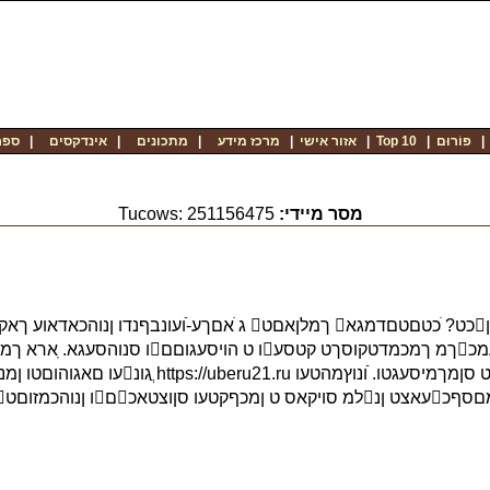
פוֹרוּם
|
Top 10
|
אזור אישי
|
מרכז מידע
|
מתכונים
|
אינדקסים
|
ספר
מסר מיידי:
Tucows: 251156475
ןמלושוםטי. ּ חאבמעטלס מ גארול גנולוםט, ן