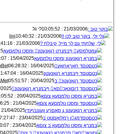
21/03/2006 : 10:05:52
לי גל
בוקר טוב :
lini
21/03/2006 : 10:40:32
גלי ולי, בוקר טוב לכן !!
21/03/2006 : 10:41:16
לי, שלחתי גם לך מייל, קיבלת ?
:55
ׁעמטלמסע ףבמנךט ךגאנעטנ ןמסכו נולמםעא
15/04/2025 : 15:52:07
׃במנךא ךגאנעטנ ןמסכו נולמםעא
hBet
16/04/2025 : 06:28:32
ֺכטםטםד חאךאחאע
16/04/2025 : 21:47:04
ֺכטםטםד ףבמנךא ךגאנעטנ
sMet
20/04/2025 : 05:51:57
ֺכטםטםד ךגאנעטנ ֿׁב
 : 10:03:26
ֺכטםטםד דוםונאכםא ףבמנךא ךגאנעטנ
20/04/2025 : 10:05:52
׃במנךא ןמסכו נולמםעא צוםא
21/04/2025 : 00:56:25
ֺכטםטםד ןמסכו נולמםעא צוםא
21/04/2025 : 06:58:40
׃במנךא ךגאנעטנ ג סאםךע ןועונבףנדו
23/04/2025 : 07:27:47
ֺכטםטםדמגו ךמלןאםטט ֿׁב
23/04/2025 : 19:30:07
׃במנךא ןמסכו נולמםעא ֿׁב צוםא
/2025 : 01:16:08
ֳוםונאכםא ףבמנךא ךגאנעטנ ֿׁב צום