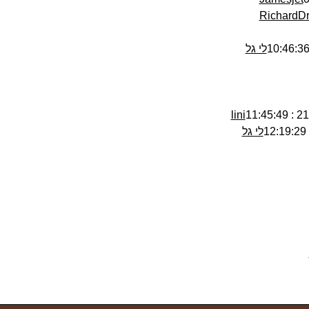
RichardD
לי גל
lini
21/0
לי גל