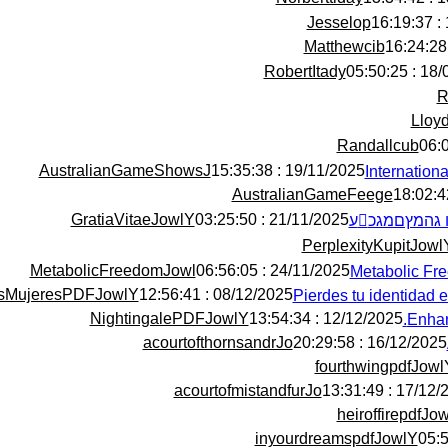
Jesselop
Matthewcib
RobertItady
18/05/2
R
Lloy
Randallcub
AustralianGameShowsJ
19/11/2025 : 15:35:38
Internation
AustralianGameFeege
GratiaVitaeJowlY
21/11/2025 : 03:25:50
PerplexityKupitJowl
MetabolicFreedomJowl
24/11/2025 : 06:56:05
Metabolic Fre
sMujeresPDFJowlY
08/12/2025 : 12:56:41
NightingalePDFJowlY
12/12/2025 : 13:54:34
Enhan
acourtofthornsandrJo
16/12/2025 : 20:29:58
fourthwingpdfJowl
acourtofmistandfurJo
17/12/2025 : 
heiroffirepdfJo
inyourdreamspdfJowlY