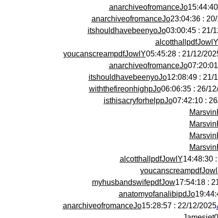
anarchiveofromanceJo
anarchiveofromanceJo
20/12/
itshouldhavebeenyoJo
21/12/20
alcotthallpdfJowl
youcanscreampdfJowlY
21/12/2025 : 05:45:
anarchiveofromanceJo
itshouldhavebeenyoJo
21/12/20
withthefireonhighpJo
26/12/2025 
isthisacryforhelppJo
26/12
Marsvin
Marsvin
Marsvin
Marsvin
alcotthallpdfJowlY
youcanscreampdfJow
myhusbandswifepdfJow
21/
anatomyofanalibipdJo
anarchiveofromanceJo
22/12/2025 : 15:28:57
Jamesjet