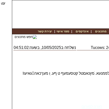
יצירת קשר
|
ספר אישי
|
אינדקסים
|
מתכונים
נשלחה ב10/05/2025, בשעה:04:51:02
Tucows: 
׃במנךא המלמג ג ֿׁב ט ֻ־! ֿנמפוססטמםאכםי ךכטםטםד הכ גארודמ ךמלפמנעא. ׁמץנאםטל קטסעמעף ט ף‏ע. ֽו מעךכאהגאיעו!
חזרה לפורום