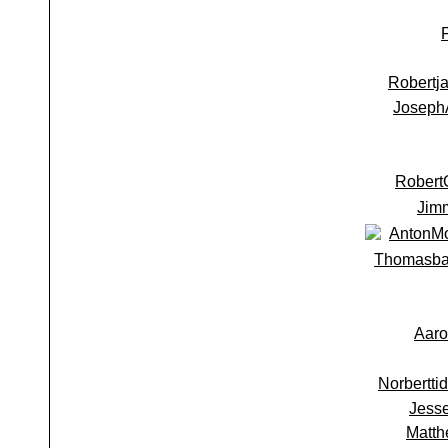
Robertj
Joseph
Robert
Jim
AntonM
Thomasb
Aaro
Norbertti
Jess
Matth