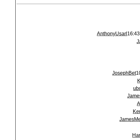
AnthonyUsarl
J
JosephBet
ub
Jame
A
Ke
JamesMe
Har