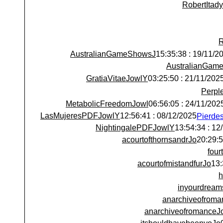
RobertItady
R
AustralianGameShowsJ
19/11/2025 : 15:
AustralianGam
GratiaVitaeJowlY
21/11/2025 : 03:25:5
Perpl
MetabolicFreedomJowl
24/11/2025 : 06:56:
LasMujeresPDFJowlY
08/12/2025 : 12:56:41
NightingalePDFJowlY
12/12/
acourtofthornsandrJo
fou
acourtofmistandfurJo
h
inyourdream
anarchiveofroma
anarchiveofromanceJ