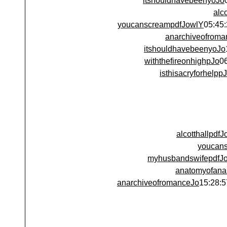
itshouldhavebeenyoJo
alc
youcanscreampdfJowlY
anarchiveofroma
itshouldhavebeenyoJo
withthefireonhighpJo
isthisacryforhelpp
alcotthallpdf
youcan
myhusbandswifepdfJ
anatomyofana
anarchiveofromanceJo