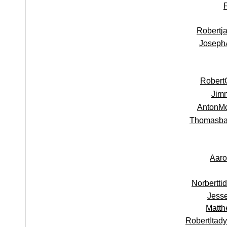
Robertj
Joseph
Robert
Jim
AntonM
Thomasb
Aaro
Norbertti
Jess
Matth
RobertItady