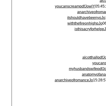
alc
youcanscreampdfJowlY
anarchiveofroma
itshouldhavebeenyoJo
withthefireonhighpJo
isthisacryforhelpp
alcotthallpdf
youcan
myhusbandswifepdfJ
anatomyofana
anarchiveofromanceJo