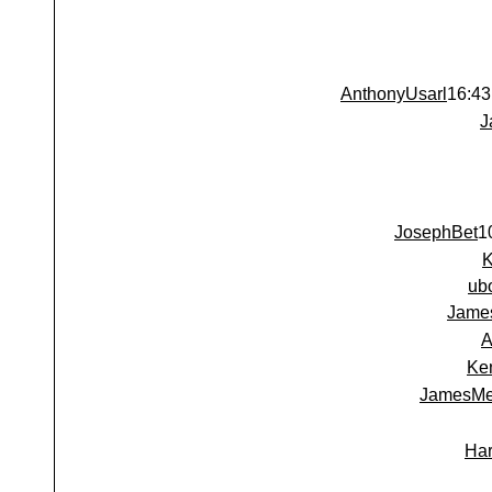
AnthonyUsarl
J
JosephBet
ub
Jame
A
Ke
JamesMe
Har