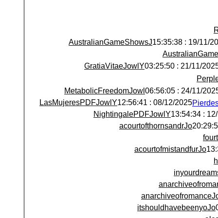
R
AustralianGameShowsJ
19/11/2025 : 15:
AustralianGam
GratiaVitaeJowlY
21/11/2025 : 03:25:5
Perpl
MetabolicFreedomJowl
24/11/2025 : 06:56:
LasMujeresPDFJowlY
08/12/2025 : 12:56:41
NightingalePDFJowlY
12/12/
acourtofthornsandrJo
fou
acourtofmistandfurJo
h
inyourdream
anarchiveofroma
anarchiveofromanceJ
itshouldhavebeenyoJo