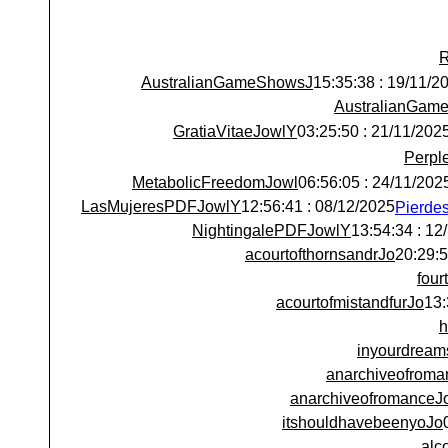
R
AustralianGameShowsJ
19/11/2025 : 15:
AustralianGam
GratiaVitaeJowlY
21/11/2025 : 03:25:5
Perpl
MetabolicFreedomJowl
24/11/2025 : 06:56:
LasMujeresPDFJowlY
08/12/2025 : 12:56:41
NightingalePDFJowlY
12/12/
acourtofthornsandrJo
fou
acourtofmistandfurJo
h
inyourdream
anarchiveofroma
anarchiveofromanceJ
itshouldhavebeenyoJo
alc