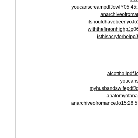
youcanscreampdfJowlY
anarchiveofroma
itshouldhavebeenyoJo
withthefireonhighpJo
isthisacryforhelpp
alcotthallpdf
youcan
myhusbandswifepdfJ
anatomyofana
anarchiveofromanceJo