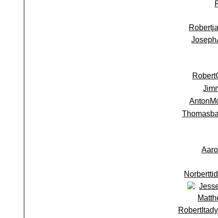
Robertj
Joseph
Robert
Jim
AntonM
Thomasb
Aaro
Norbertti
Jess
Matth
RobertItady