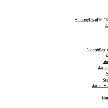
AnthonyUsarl
J
JosephBet
ub
Jame
A
Ke
JamesMe
Har