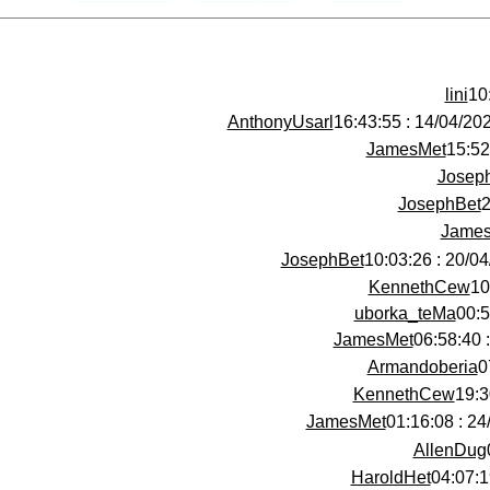
lini
AnthonyUsarl
14/04/2025 : 16:43
JamesMet
Josep
JosephBet
Jame
JosephBet
20/04/2025
KennethCew
uborka_teMa
JamesMet
Armandoberia
KennethCew
JamesMet
24/04
AllenDug
HaroldHet