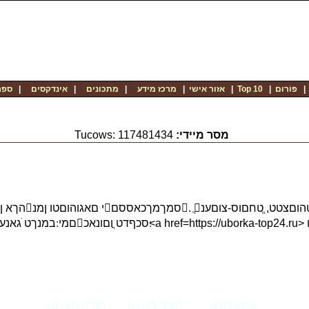
ספר
|
אינדקסים
|
מתכונים
|
מרכז מידע
|
אזור אישי
|
Top 10
|
פוֹרוּם
Tucows: 117481434
מסר מיידי:
נושא חדש
הוסף תגובה
חזרה לפורום