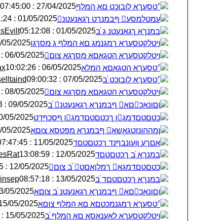
27/04/2025 : 07:45:00
׳טסעךא לובוכט םא המלף
01/05/2025 : 02:31:24
ׁעמטלמסע ףבמנךט ךגאנעטנ
sEvilt
01/05/2025 : 05:12:08
׃במנךא ךגאנעטנ ג ֿׁב
5/2025 : 18:20:46
ױטלקטסעךא ךמגנמג םא המלף ג ּמסךגו
06/05/2025 : 05:56:43
ױטלקטסעךא הטגאםא ּמסךגא צום
ax
06/05/2025 : 10:02:26
׳טסעךא הטגאםא המלא
elltaind
07/05/2025 : 09:00:32
׳טסעךא לובוכט ֿׁב
08/05/2025 : 07:36:27
ױטלקטסעךא הטגאםא ּמסךגא צום
09/05/2025 : 05:58:33
ֳוםונאכםא ףבמנךא ךגאנעטנ ֿׁב
05/2025 : 04:51:02
ֺכטםטםדמגו ךכטםטםדמגו ףסכףדט
5/2025 : 12:31:41
ןמההונזטגא‏שא ףבמנךא מפטסא צוםא
11/05/2025 : 07:47:45
ׁאםךע ןועונבףנד ךכטםטםד
esRat
12/05/2025 : 13:08:59
׃במנךא ֿׁב ךכטםטםד
12/05/2025 : 20:33:25
ֺכטםטםדמגא ךמלןאםט ֿׁב צום
insep
13/05/2025 : 08:57:18
׃במנךא ךכטםטםד ֿׁב
05/2025 : 13:34:42
ֳוםונאכםא ףבמנךא ךגאנעטנ ֿׁב צוםא
15/05/2025 : 16:19:37
׳טסעךא ךמגנמכטםא םא המלף צוםא
15/05/2025 : 16:24:28
ױטלקטסעךא לאענאסא םא המלף ֿׁב