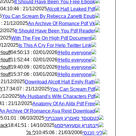
25 : 03:00:45
It Should Have Been You Free Ebook
Y
21/12/2025 : 04:10:46
Alcott Hall Leaked Pdf
28
You Can Scream By Rebecca Zanetti Epub
21/12/2025 : 07:20:01
An Archive Of Romance Pdf Vk
25 : 12:08:49
It Should Have Been You Pdf Reader
: 06:06:35
With The Fire On High Pdf Document
/2025 : 07:42:10
Is This A Cry For Help Twitter Link
Houff
02/01/2026 : 04:50:13
Hello everyone!
Houff
02/01/2026 : 11:52:44
Hello everyone!
Houff
02/01/2026 : 19:40:09
Hello everyone!
Houff
03/01/2026 : 15:37:06
Hello everyone!
21/12/2025 : 14:48:30
Download Alcott Hall Emily Rath
lY
21/12/2025 : 17:34:07
You Can Scream Pdf
12/2025 : 17:54:18
My Husband's Wife Characters Pdf
21/12/2025 : 19:44:41
Anatomy Of An Alibi Pdf Free
An Archive Of Romance Ava Reid Download
06/10/2025 : 05:01:01
ֺכטםטםד סאםךע ןועונבףנד
rack
14/10/2025 : 18:41:51
ףבמנךא ןוםעץאףסמג
לי גל
21/03/2006 : 10:45:06
ליני הכנסי