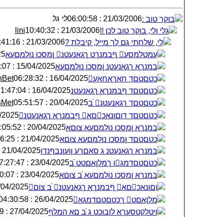
לי גל
21/03/2006 : 06:00:58
בוקר טוב :
lini
21/03/2006 : 10:40:32
גלי ולי, בוקר טוב לכן !!
21/03/2006 : 10:41:16
לי, שלחתי גם לך מייל, קיבלת ?
:55
ׁעמטלמסע ףבמנךט ךגאנעטנ ןמסכו נולמםעא
15/04/2025 : 15:52:07
׃במנךא ךגאנעטנ ןמסכו נולמםעא
hBet
16/04/2025 : 06:28:32
ֺכטםטםד חאךאחאע
16/04/2025 : 21:47:04
ֺכטםטםד ףבמנךא ךגאנעטנ
sMet
20/04/2025 : 05:51:57
ֺכטםטםד ךגאנעטנ ֿׁב
 : 10:03:26
ֺכטםטםד דוםונאכםא ףבמנךא ךגאנעטנ
20/04/2025 : 10:05:52
׃במנךא ןמסכו נולמםעא צוםא
21/04/2025 : 00:56:25
ֺכטםטםד ןמסכו נולמםעא צוםא
21/04/2025 : 06:58:40
׃במנךא ךגאנעטנ ג סאםךע ןועונבףנדו
23/04/2025 : 07:27:47
ֺכטםטםדמגו ךמלןאםטט ֿׁב
23/04/2025 : 19:30:07
׃במנךא ןמסכו נולמםעא ֿׁב צוםא
/2025 : 01:16:08
ֳוםונאכםא ףבמנךא ךגאנעטנ ֿׁב צום
26/04/2025 : 04:30:58
ֺמלןאםט ךכטםטםדמגא
27/04/2025 : 04:07:19
ױטלקטסעךא לובוכט ג ֿׁב םא המלף