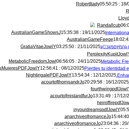
RobertItady
18/05/2
R
Lloy
Randallcub
AustralianGameShowsJ
19/11/2025 : 15:35:38
Internation
AustralianGameFeege
GratiaVitaeJowlY
21/11/2025 : 03:25:50
PerplexityKupitJowl
MetabolicFreedomJowl
24/11/2025 : 06:56:05
Metabolic Fre
sMujeresPDFJowlY
08/12/2025 : 12:56:41
NightingalePDFJowlY
12/12/2025 : 13:54:34
Enhan
acourtofthornsandrJo
16/12/2025 : 20:29:58
fourthwingpdfJowl
acourtofmistandfurJo
17/12/2025 : 
heiroffirepdfJo
inyourdreamspdfJowlY
anarchiveofromanceJo
anarchiveofromanceJo
20/12/