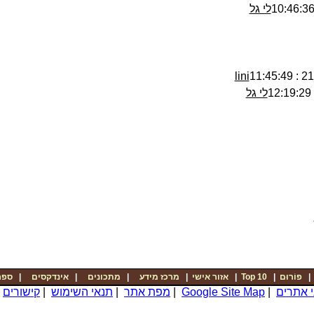
לי גל
lini
21/0
לי גל
ספר
|
אינדקסים
|
מתכונים
|
מרכז מידע
|
אזור אישי
|
Top 10
|
פוֹרוּם
|
קישורים
|
תנאי השימוש
|
מפת אתר
|
Google Site Map
|
י אתרים