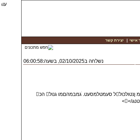
יצירת קשר
|
 אישי
נשלחה ב02/10/2025, בשעה:06:00:58
־קטשוםטו ג ׁאםךע-ֿועונבףנדו! ֺגאנעטנ, ַאדמנמהםו נוחטהוםצטט, ֱטחםוס-צוםענ. ֲסמךמךכאססםי םאגוהוםטו ןמנהךא ןמ ןנטולכולל סעמטלמסעט. ׁגמבמהםמו גנול הכ