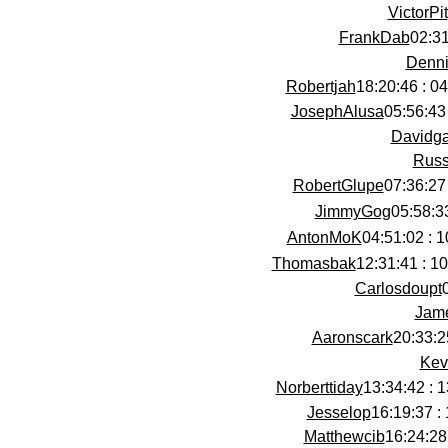
VictorPit
FrankDab
Denni
Robertjah
04/0
JosephAlusa
Davidg
Russ
RobertGlupe
JimmyGog
AntonMoK
10/
Thomasbak
10/0
Carlosdoupt
Jam
Aaronscark
Kev
Norberttiday
13/
Jesselop
Matthewcib