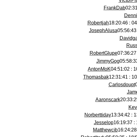
VictorPit
FrankDab
Denni
Robertjah
04/0
JosephAlusa
Davidg
Russ
RobertGlupe
JimmyGog
AntonMoK
10/
Thomasbak
10/0
Carlosdoupt
Jam
Aaronscark
Kev
Norberttiday
13/
Jesselop
Matthewcib