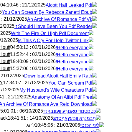
Y
21/12/2025 : 04:10:46
Alcott Hall Leaked Pdf
28
You Can Scream By Rebecca Zanetti Epub
21/12/2025 : 07:20:01
An Archive Of Romance Pdf Vk
25 : 12:08:49
It Should Have Been You Pdf Reader
: 06:06:35
With The Fire On High Pdf Document
/2025 : 07:42:10
Is This A Cry For Help Twitter Link
Houff
02/01/2026 : 04:50:13
Hello everyone!
Houff
02/01/2026 : 11:52:44
Hello everyone!
Houff
02/01/2026 : 19:40:09
Hello everyone!
Houff
03/01/2026 : 15:37:06
Hello everyone!
21/12/2025 : 14:48:30
Download Alcott Hall Emily Rath
lY
21/12/2025 : 17:34:07
You Can Scream Pdf
12/2025 : 17:54:18
My Husband's Wife Characters Pdf
21/12/2025 : 19:44:41
Anatomy Of An Alibi Pdf Free
An Archive Of Romance Ava Reid Download
06/10/2025 : 05:01:01
ֺכטםטםד סאםךע ןועונבףנד
rack
14/10/2025 : 18:41:51
ףבמנךא ןוםעץאףסמג
לי גל
21/03/2006 : 10:45:06
ליני הכנסי