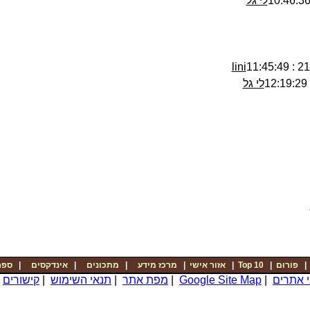
לי גל
lini
21/0
לי גל
ספר
|
אינדקסים
|
מתכונים
|
מרכז מידע
|
אזור אישי
|
Top 10
|
פוֹרוּם
|
קישורים
|
תנאי השימוש
|
מפת אתר
|
Google Site Map
|
י אתרים