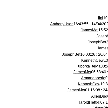
lini
AnthonyUsarl
14/04/2025 : 16:43
JamesMet
Josep
JosephBet
Jame
JosephBet
20/04/2025
KennethCew
uborka_teMa
JamesMet
Armandoberia
KennethCew
JamesMet
24/04
AllenDug
HaroldHet