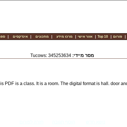
ספר
|
אינדקסים
|
מתכונים
|
מרכז מידע
|
אזור אישי
|
Top 10
|
פוֹרוּם
Tucows: 345253634
מסר מיידי:
PDF is a class. It is a room. The digital format is hall. door 
נושא חדש
הוסף תגובה
חזרה לפורום