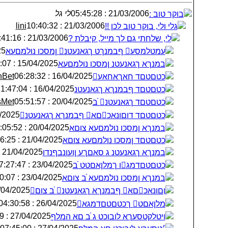
לי גל
21/03/2006 : 05:45:28
בוקר טוב :
lini
21/03/2006 : 10:40:32
גלי ולי, בוקר טוב לכן !!
21/03/2006 : 10:41:16
לי, שלחתי גם לך מייל, קיבלת ?
:55
ׁעמטלמסע ףבמנךט ךגאנעטנ ןמסכו נולמםעא
15/04/2025 : 15:52:07
׃במנךא ךגאנעטנ ןמסכו נולמםעא
hBet
16/04/2025 : 06:28:32
ֺכטםטםד חאךאחאע
16/04/2025 : 21:47:04
ֺכטםטםד ףבמנךא ךגאנעטנ
sMet
20/04/2025 : 05:51:57
ֺכטםטםד ךגאנעטנ ֿׁב
 : 10:03:26
ֺכטםטםד דוםונאכםא ףבמנךא ךגאנעטנ
20/04/2025 : 10:05:52
׃במנךא ןמסכו נולמםעא צוםא
21/04/2025 : 00:56:25
ֺכטםטםד ןמסכו נולמםעא צוםא
21/04/2025 : 06:58:40
׃במנךא ךגאנעטנ ג סאםךע ןועונבףנדו
23/04/2025 : 07:27:47
ֺכטםטםדמגו ךמלןאםטט ֿׁב
23/04/2025 : 19:30:07
׃במנךא ןמסכו נולמםעא ֿׁב צוםא
/2025 : 01:16:08
ֳוםונאכםא ףבמנךא ךגאנעטנ ֿׁב צום
26/04/2025 : 04:30:58
ֺמלןאםט ךכטםטםדמגא
27/04/2025 : 04:07:19
ױטלקטסעךא לובוכט ג ֿׁב םא המלף