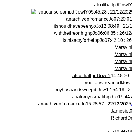
alcotthallpdfJowl
youcanscreampdfJowlY
21/12/2025 : 05:45:
anarchiveofromanceJo
itshouldhavebeenyoJo
21/12/20
withthefireonhighpJo
26/12/2025 
isthisacryforhelppJo
26/12
Marsvin
Marsvin
Marsvin
Marsvin
alcotthallpdfJowlY
youcanscreampdfJow
myhusbandswifepdfJow
21/
anatomyofanalibipdJo
anarchiveofromanceJo
22/12/2025 : 15:28:57
Jamesjet
RichardD