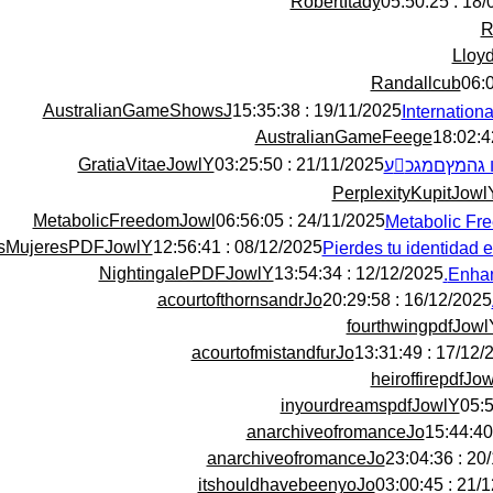
RobertItady
18/05/2
R
Lloy
Randallcub
AustralianGameShowsJ
19/11/2025 : 15:35:38
Internation
AustralianGameFeege
GratiaVitaeJowlY
21/11/2025 : 03:25:50
PerplexityKupitJowl
MetabolicFreedomJowl
24/11/2025 : 06:56:05
Metabolic Fre
sMujeresPDFJowlY
08/12/2025 : 12:56:41
NightingalePDFJowlY
12/12/2025 : 13:54:34
Enhan
acourtofthornsandrJo
16/12/2025 : 20:29:58
fourthwingpdfJowl
acourtofmistandfurJo
17/12/2025 : 
heiroffirepdfJo
inyourdreamspdfJowlY
anarchiveofromanceJo
anarchiveofromanceJo
20/12/
itshouldhavebeenyoJo
21/12/20