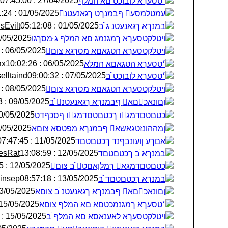
27/04/2025 : 07:45:00
׳טסעךא לובוכט םא המלף
01/05/2025 : 02:31:24
ׁעמטלמסע ףבמנךט ךגאנעטנ
sEvilt
01/05/2025 : 05:12:08
׃במנךא ךגאנעטנ ג ֿׁב
5/2025 : 18:20:46
ױטלקטסעךא ךמגנמג םא המלף ג ּמסךגו
06/05/2025 : 05:56:43
ױטלקטסעךא הטגאםא ּמסךגא צום
ax
06/05/2025 : 10:02:26
׳טסעךא הטגאםא המלא
elltaind
07/05/2025 : 09:00:32
׳טסעךא לובוכט ֿׁב
08/05/2025 : 07:36:27
ױטלקטסעךא הטגאםא ּמסךגא צום
09/05/2025 : 05:58:33
ֳוםונאכםא ףבמנךא ךגאנעטנ ֿׁב
05/2025 : 04:51:02
ֺכטםטםדמגו ךכטםטםדמגו ףסכףדט
5/2025 : 12:31:41
ןמההונזטגא‏שא ףבמנךא מפטסא צוםא
11/05/2025 : 07:47:45
ׁאםךע ןועונבףנד ךכטםטםד
esRat
12/05/2025 : 13:08:59
׃במנךא ֿׁב ךכטםטםד
12/05/2025 : 20:33:25
ֺכטםטםדמגא ךמלןאםט ֿׁב צום
insep
13/05/2025 : 08:57:18
׃במנךא ךכטםטםד ֿׁב
05/2025 : 13:34:42
ֳוםונאכםא ףבמנךא ךגאנעטנ ֿׁב צוםא
15/05/2025 : 16:19:37
׳טסעךא ךמגנמכטםא םא המלף צוםא
15/05/2025 : 16:24:28
ױטלקטסעךא לאענאסא םא המלף ֿׁב