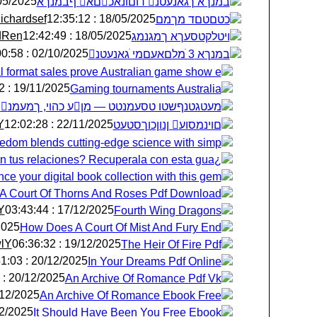
025 : 05:50:25
׃במנךא ךגאנעטנ דוםונאכםא ףבמנךא
ichardsef
18/05/2025 : 12:35:12
ֺכטםטםד מךמם
dRen
18/05/2025 : 12:42:49
ױטלקטסעךא ךמגנמג
02/10/2025 : 06:00:58
׃במנךא 3 ֺמלםאעםמי ֺגאנעטנ
al format sales prove Australian game show e
19/11/2025 : 18:02:42
Gaming tournaments Australia
ּמעטגטנף‏שטו טסעמנטט — מןע כ‏הוי, ךמעמנו גהמץםמגכ‏ע
Y
22/11/2025 : 12:02:28
םוינמסוע ןנוןכוךסטעט
edom blends cutting-edge science with simp
¿Pierdes tu identidad en tus relaciones? Recuperala con esta gua
ce your digital book collection with this gem.
A Court Of Thorns And Roses Pdf Download
Y
17/12/2025 : 03:43:44
Fourth Wing Dragons
13:31:49
How Does A Court Of Mist And Fury End
wlY
19/12/2025 : 06:36:32
The Heir Of Fire Pdf
20/12/2025 : 05:51:03
In Your Dreams Pdf Online
20/12/2025 : 15:44:40
An Archive Of Romance Pdf Vk
2025 : 23:04:36
An Archive Of Romance Ebook Free
25 : 03:00:45
It Should Have Been You Free Ebook