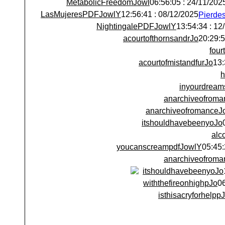
MetabolicFreedomJowl
24/11/2025 : 06:56:
LasMujeresPDFJowlY
08/12/2025 : 12:56:41
NightingalePDFJowlY
12/12/
acourtofthornsandrJo
fou
acourtofmistandfurJo
h
inyourdream
anarchiveofroma
anarchiveofromanceJ
itshouldhavebeenyoJo
alc
youcanscreampdfJowlY
anarchiveofroma
itshouldhavebeenyoJo
withthefireonhighpJo
isthisacryforhelpp