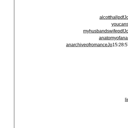
alcotthallpdf
youcan
myhusbandswifepdfJ
anatomyofana
anarchiveofromanceJo
li