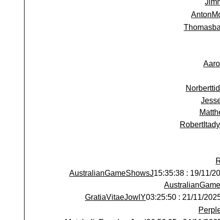
Jim
AntonM
Thomasb
Aaro
Norbertti
Jess
Matth
RobertItady
R
AustralianGameShowsJ
19/11/2025 : 15:
AustralianGam
GratiaVitaeJowlY
21/11/2025 : 03:25:5
Perpl