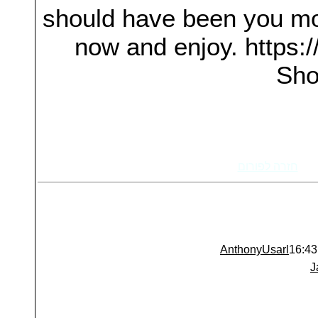
should have been you movi
now and enjoy. https:/
Sho
חזרה לפורום
AnthonyUsarl
J