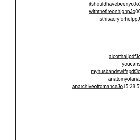
itshouldhavebeenyoJo
withthefireonhighpJo
isthisacryforhelpp
alcotthallpdf
youcan
myhusbandswifepdfJ
anatomyofana
anarchiveofromanceJo