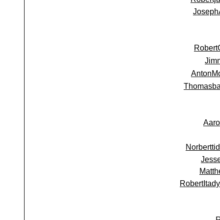
Joseph
Robert
Jim
AntonM
Thomasb
Aaro
Norbertti
Jess
Matth
RobertItady
R