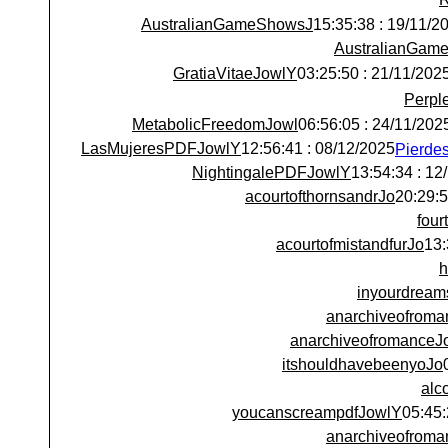
AustralianGameShowsJ
19/11/2025 : 15:
AustralianGam
GratiaVitaeJowlY
21/11/2025 : 03:25:5
Perpl
MetabolicFreedomJowl
24/11/2025 : 06:56:
LasMujeresPDFJowlY
08/12/2025 : 12:56:41
NightingalePDFJowlY
12/12/
acourtofthornsandrJo
fou
acourtofmistandfurJo
h
inyourdream
anarchiveofroma
anarchiveofromanceJ
itshouldhavebeenyoJo
alc
youcanscreampdfJowlY
anarchiveofroma