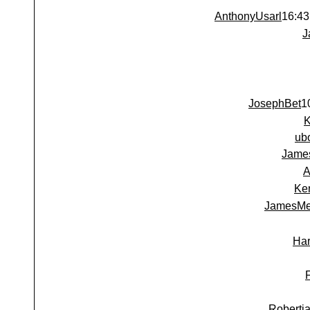
AnthonyUsarl
J
JosephBet
ub
Jame
A
Ke
JamesMe
Har
Robertj